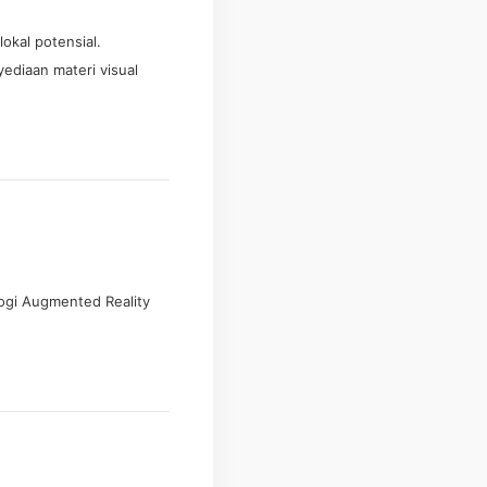
okal potensial.
ediaan materi visual
ogi Augmented Reality