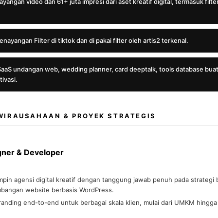
yangan video dan 61+ juta impresi dari aset kreatif digital, termasuk filt
ayangan Filter di tiktok dan di pakai filter oleh artis2 terkenal.
aaS undangan web, wedding planner, card deeptalk, tools database buat
ivasi.
IRAUSAHAAN & PROYEK STRATEGIS
gner & Developer
in agensi digital kreatif dengan tanggung jawab penuh pada strategi b
mbangan website berbasis WordPress.
randing end-to-end untuk berbagai skala klien, mulai dari UMKM hingga