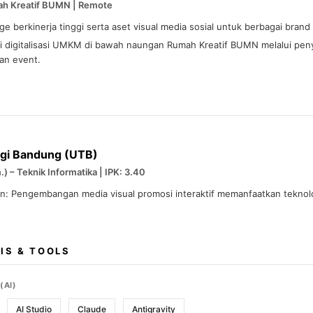
ah Kreatif BUMN | Remote
 berkinerja tinggi serta aset visual media sosial untuk berbagai brand l
 digitalisasi UMKM di bawah naungan Rumah Kreatif BUMN melalui peny
an event.
ogi Bandung (UTB)
) – Teknik Informatika | IPK: 3.40
an: Pengembangan media visual promosi interaktif memanfaatkan teknol
IS & TOOLS
(AI)
AI Studio
Claude
Antigravity