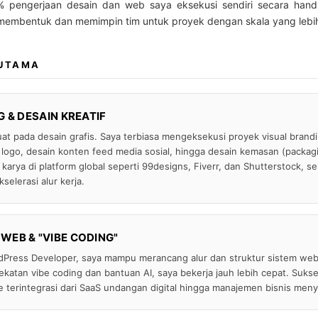
% pengerjaan desain dan web saya eksekusi sendiri secara han
 membentuk dan memimpin tim untuk proyek dengan skala yang lebih
 UTAMA
 & DESAIN KREATIF
uat pada desain grafis. Saya terbiasa mengeksekusi proyek visual brand
 logo, desain konten feed media sosial, hingga desain kemasan (packa
karya di platform global seperti 99designs, Fiverr, dan Shutterstock, 
selerasi alur kerja.
EB & "VIBE CODING"
Press Developer, saya mampu merancang alur dan struktur sistem webs
atan vibe coding dan bantuan AI, saya bekerja jauh lebih cepat. Suk
e terintegrasi dari SaaS undangan digital hingga manajemen bisnis meny