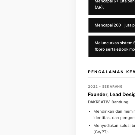
Mencapai 6+ juta pena
(AR).
Mencapai 200+ juta pen
Meluncurkan sistem S
fbpro serta eBook mot
PENGALAMAN KEW
2022 – SEKARANG
Founder, Lead Desi
DAKREATIV, Bandung
Mendirikan dan memimp
identitas, dan penge
Menyediakan solusi b
(CV/PT).