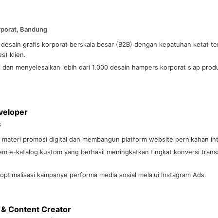
porat, Bandung
desain grafis korporat berskala besar (B2B) dengan kepatuhan ketat 
s) klien.
an menyelesaikan lebih dari 1.000 desain hampers korporat siap produk
veloper
s
ateri promosi digital dan membangun platform website pernikahan inte
 e-katalog kustom yang berhasil meningkatkan tingkat konversi transa
ptimalisasi kampanye performa media sosial melalui Instagram Ads.
 & Content Creator