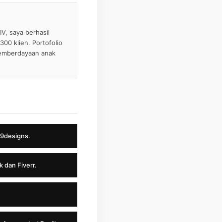
V, saya berhasil
00 klien. Portofolio
pemberdayaan anak
99designs.
k dan Fiverr.