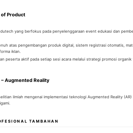
of Product
utech yang berfokus pada penyelenggaraan event edukasi dan pembel
uh atas pengembangan produk digital, sistem registrasi otomatis, mater
forma iklan.
an peserta aktif pada setiap sesi acara melalui strategi promosi organik
i – Augmented Reality
litian ilmiah mengenai implementasi teknologi Augmented Reality (AR) 
igami.
OFESIONAL TAMBAHAN