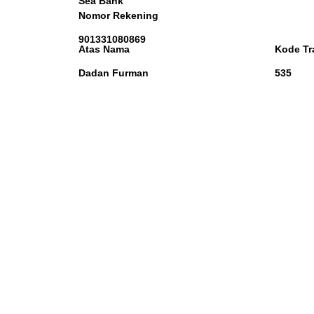
Sea Bank
Nomor Rekening
901331080869
Atas Nama
Kode Tr
Dadan Furman
535