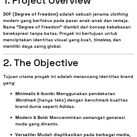
1. Project Overview
DOF (Degree of Freedom)
adalah sebuah jenama
clothing
modern yang berfokus pada pasar anak-anak dan remaja.
Nama “Degree of Freedom” diambil dari konsep kebebasan
berekspresi tanpa batas. Proyek ini bertujuan untuk
menciptakan identitas visual yang kuat,
timeless
, dan
memiliki daya saing global.
2. The Objective
Tujuan utama proyek ini adalah merancang identitas brand
yang:
Minimalis & Ikonik:
Menggunakan pendekatan
Wordmark
(hanya teks) dengan benchmark kualitas
brand dunia seperti Adidas.
Modern & Bold:
Mencerminkan semangat generasi
muda yang dinamis.
Versatile:
Mudah diaplikasikan pada berbagai media,