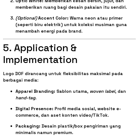
Optic White:
Memberikan kesan bersih, jujur, dan
memberikan ruang bagi desain pakaian itu sendiri.
(Optional)
Accent Color:
Warna neon atau primer
(seperti biru elektrik) untuk koleksi musiman guna
menambah energi pada brand.
5. Application &
Implementation
Logo DOF dirancang untuk fleksibilitas maksimal pada
berbagai media:
Apparel Branding:
Sablon utama,
woven label
, dan
hand-tag
.
Digital Presence:
Profil media sosial, website e-
commerce, dan aset konten video/TikTok.
Packaging:
Desain plastik/box pengiriman yang
minimalis namun premium.